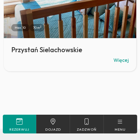
2
Max. 10
70 m
Przystań Sielachowskie
Więcej
REZERWUJ
DOJAZD
ZADZWOŃ
MENU